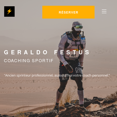
RÉSERVER
GERALDO FESTUS
COACHING SPORTIF
"Ancien sprinteur professionnel,
aujourd'hui votre coach personnel.”