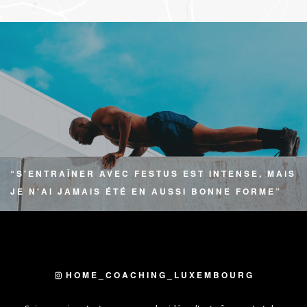
“S'ENTRAÎNER AVEC FESTUS EST INTENSE, MAIS
JE N'AI JAMAIS ÉTÉ EN AUSSI BONNE FORME”
STEVE UMUHIRE - CLIENT DEPUIS 2 ANS
HOME_COACHING_LUXEMBOURG